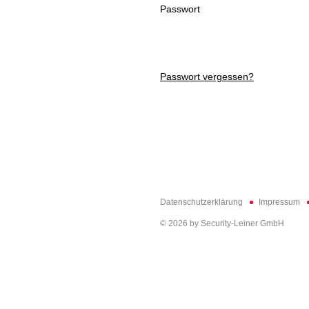
Passwort
Über
uns
Kontakt
Intern
Passwort vergessen?
Navigation
Datenschutzerklärung
Impressum
© 2026 by Security-Leiner GmbH
überspringen